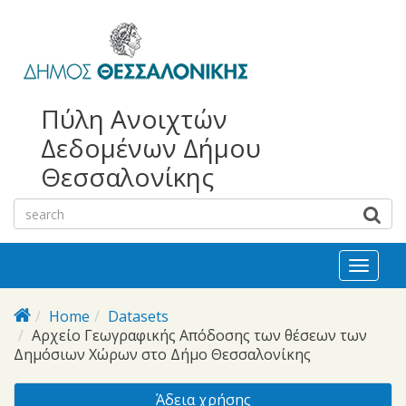
bursa
bursa
Skip to main content
escorts
escort
görükle
görükle
bayan
escort
escort
Πύλη Ανοιχτών
Δεδομένων Δήμου
Θεσσαλονίκης
Toggl
naviga
Home
Datasets
Αρχείο Γεωγραφικής Απόδοσης των θέσεων των
Δημόσιων Χώρων στο Δήμο Θεσσαλονίκης
Άδεια χρήσης