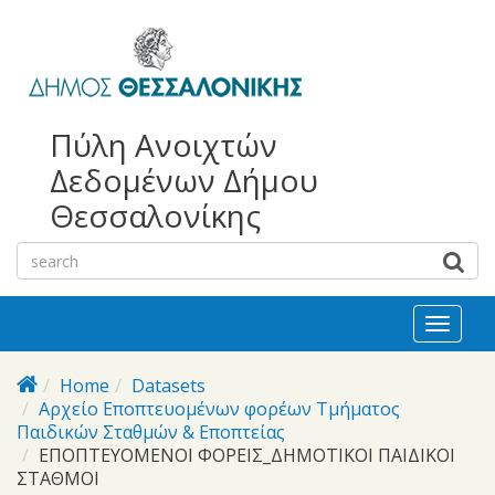
bursa
bursa
Skip to main content
escorts
escort
görükle
görükle
bayan
escort
escort
Πύλη Ανοιχτών
Δεδομένων Δήμου
Θεσσαλονίκης
Toggl
naviga
Home
Datasets
Αρχείο Εποπτευομένων φορέων Τμήματος
Παιδικών Σταθμών & Εποπτείας
ΕΠΟΠΤΕΥΟΜΕΝΟΙ ΦΟΡΕΙΣ_ΔΗΜΟΤΙΚΟΙ ΠΑΙΔΙΚΟΙ
ΣΤΑΘΜΟΙ