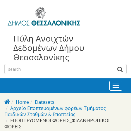
bursa
bursa
Skip to main content
escorts
escort
görükle
görükle
bayan
escort
escort
Πύλη Ανοιχτών
Δεδομένων Δήμου
Θεσσαλονίκης
Toggl
naviga
Home
Datasets
Αρχείο Εποπτευομένων φορέων Τμήματος
Παιδικών Σταθμών & Εποπτείας
ΕΠΟΠΤΕΥΟΜΕΝΟΙ ΦΟΡΕΙΣ_ΦΙΛΑΝΘΡΩΠΙΚΟΙ
ΦΟΡΕΙΣ