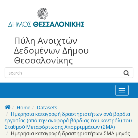
bursa
bursa
Skip to main content
escorts
escort
görükle
görükle
bayan
escort
escort
Πύλη Ανοιχτών
Δεδομένων Δήμου
Θεσσαλονίκης
Toggl
naviga
Home
Datasets
Ημερήσια καταγραφή δραστηριοτήτων ανά βάρδια
εργασίας (από την αναφορά βάρδιας του κοντρόλ) του
Σταθμού Μεταφόρτωσης Απορριμμάτων (ΣΜΑ)
Ημερήσια καταγραφή δραστηριοτήτων ΣΜΑ μηνός