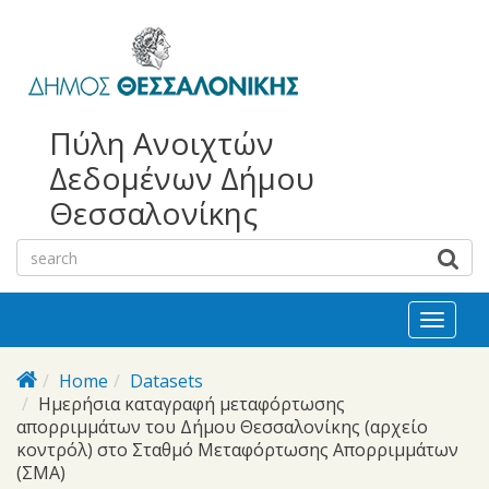
bursa
bursa
Skip to main content
escorts
escort
görükle
görükle
bayan
escort
escort
Πύλη Ανοιχτών
Δεδομένων Δήμου
Θεσσαλονίκης
Toggl
naviga
Home
Datasets
Ημερήσια καταγραφή μεταφόρτωσης
απορριμμάτων του Δήμου Θεσσαλονίκης (αρχείο
κοντρόλ) στο Σταθμό Μεταφόρτωσης Απορριμμάτων
(ΣΜΑ)