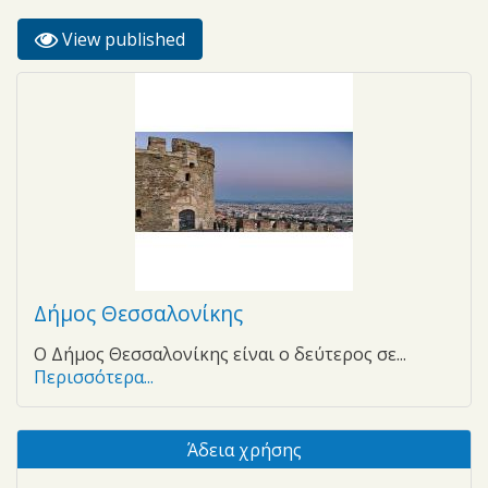
View published
(active
Primary tabs
tab)
Δήμος Θεσσαλονίκης
Ο Δήμος Θεσσαλονίκης είναι ο δεύτερος σε...
Περισσότερα...
Άδεια χρήσης