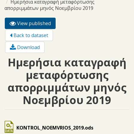
Ημερήσια καταγραφή μεταφόρτωσης
απορριμμάτων μηνός Νοεμβρίου 2019
View published
(active
Primary tabs
tab)
Back to dataset
Download
Ημερήσια καταγραφή
μεταφόρτωσης
απορριμμάτων μηνός
Νοεμβρίου 2019
KONTROL_NOEMVRIOS_2019.ods