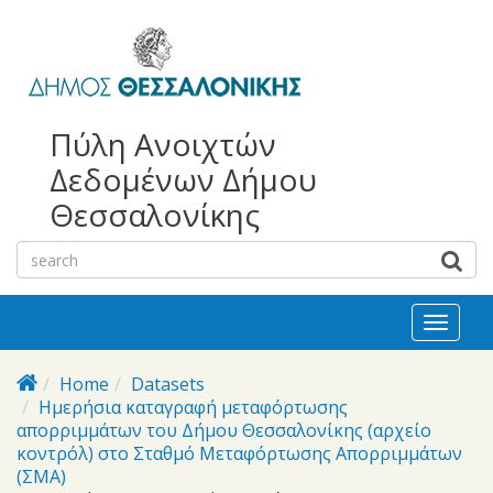
bursa
bursa
Skip to main content
escorts
escort
görükle
görükle
bayan
escort
escort
Πύλη Ανοιχτών
Δεδομένων Δήμου
Θεσσαλονίκης
Toggl
naviga
Home
Datasets
Ημερήσια καταγραφή μεταφόρτωσης
απορριμμάτων του Δήμου Θεσσαλονίκης (αρχείο
κοντρόλ) στο Σταθμό Μεταφόρτωσης Απορριμμάτων
(ΣΜΑ)