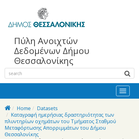
bursa
bursa
Skip to main content
escorts
escort
görükle
görükle
bayan
escort
escort
Πύλη Ανοιχτών
Δεδομένων Δήμου
Θεσσαλονίκης
Toggl
naviga
Home
Datasets
Καταγραφή ημερήσιας δραστηριότητας των
πλυντηρίων οχημάτων του Τμήματος Σταθμού
Μεταφόρτωσης Απορριμμάτων του Δήμου
Θεσσαλονίκης