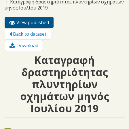
Καταγραφή δραστηριότητας πλυντηρίων οχημάτων
μηνός Ιουλίου 2019
View published
(active
Primary tabs
tab)
Back to dataset
Download
Καταγραφή
δραστηριότητας
πλυντηρίων
οχημάτων μηνός
Ιουλίου 2019