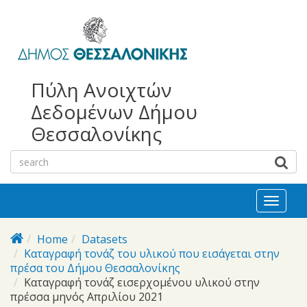
bursa
bursa
Skip to main content
escorts
escort
görükle
görükle
bayan
escort
escort
Πύλη Ανοιχτών
Δεδομένων Δήμου
Θεσσαλονίκης
Toggl
naviga
Home
Datasets
Καταγραφή τονάζ του υλικού που εισάγεται στην
πρέσα του Δήμου Θεσσαλονίκης
Καταγραφή τονάζ εισερχομένου υλικού στην
πρέσσα μηνός Απριλίου 2021