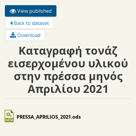
View published
(active
Primary tabs
tab)
Back to dataset
Download
Καταγραφή τονάζ
εισερχομένου υλικού
στην πρέσσα μηνός
Απριλίου 2021
PRESSA_APRILIOS_2021.ods