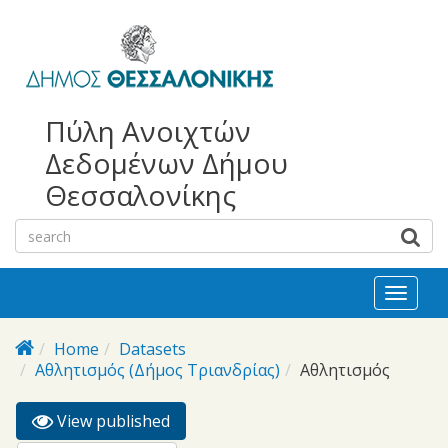
bursa
bursa
Skip to main content
escorts
escort
görükle
görükle
bayan
escort
escort
Πύλη Ανοιχτών
Δεδομένων Δήμου
Θεσσαλονίκης
Toggl
naviga
Home
Datasets
Αθλητισμός (Δήμος Τριανδρίας)
Αθλητισμός
View published
(active
Primary tabs
tab)