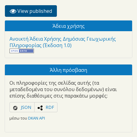
View published
(active
Primary tabs
tab)
Άδεια χρήσης
Ανοικτή Άδεια Χρήσης Δημόσιας Γεωχωρικής
Πληροφορίας (Έκδοση 1.0)
Άλλη πρόσβαση
Οι πληροφορίες της σελίδας αυτής (τα
μεταδεδομένα του συνόλου δεδομένων) είναι
επίσης διαθέσιμες στις παρακάτω μορφές:
JSON
RDF
μέσω του
DKAN API