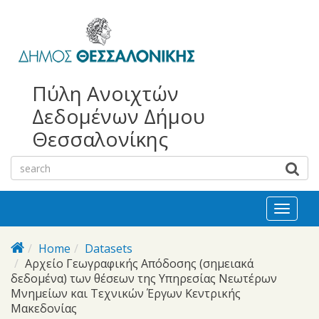
bursa
bursa
Skip to main content
escorts
escort
görükle
görükle
bayan
escort
escort
Πύλη Ανοιχτών
Δεδομένων Δήμου
Θεσσαλονίκης
Toggl
naviga
Home
Datasets
Αρχείο Γεωγραφικής Απόδοσης (σημειακά
δεδομένα) των θέσεων της Υπηρεσίας Νεωτέρων
Μνημείων και Τεχνικών Έργων Κεντρικής
Μακεδονίας