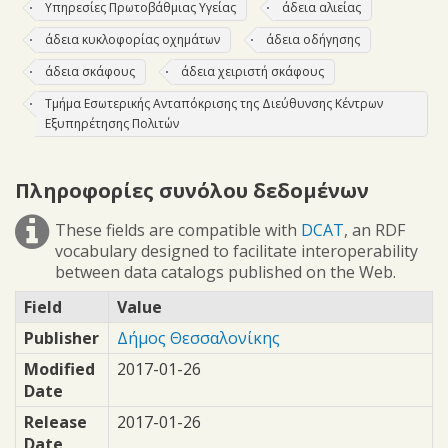
Υπηρεσίες Πρωτοβάθμιας Υγείας
άδεια αλιείας
άδεια κυκλοφορίας οχημάτων
άδεια οδήγησης
άδεια σκάφους
άδεια χειριστή σκάφους
Τμήμα Εσωτερικής Ανταπόκρισης της Διεύθυνσης Κέντρων
Εξυπηρέτησης Πολιτών
Πληροφορίες συνόλου δεδομένων
These fields are compatible with
DCAT
, an RDF
vocabulary designed to facilitate interoperability
between data catalogs published on the Web.
Field
Value
Publisher
Δήμος Θεσσαλονίκης
Modified
2017-01-26
Date
Release
2017-01-26
Date