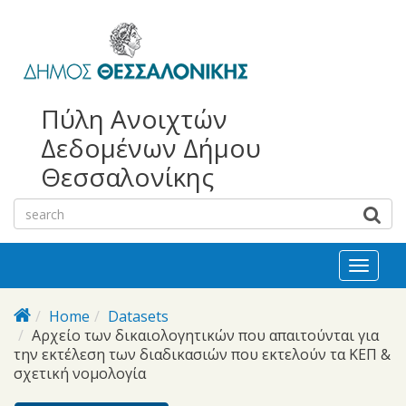
bursa
bursa
Skip to main content
escorts
escort
görükle
görükle
bayan
escort
escort
Πύλη Ανοιχτών
Δεδομένων Δήμου
Θεσσαλονίκης
Toggl
naviga
Home
Datasets
Αρχείο των δικαιολογητικών που απαιτούνται για
την εκτέλεση των διαδικασιών που εκτελούν τα ΚΕΠ &
σχετική νομολογία