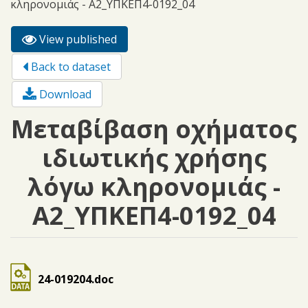
κληρονομιάς - Α2_ΥΠΚΕΠ4-0192_04
View published
(active
Primary tabs
tab)
Back to dataset
Download
Μεταβίβαση οχήματος
ιδιωτικής χρήσης
λόγω κληρονομιάς -
Α2_ΥΠΚΕΠ4-0192_04
24-019204.doc