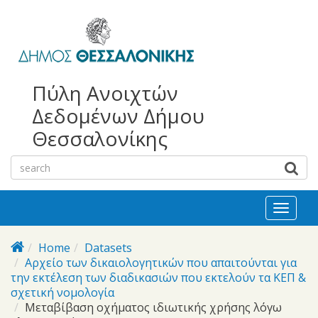
bursa
bursa
Skip to main content
escorts
escort
görükle
görükle
bayan
escort
escort
Πύλη Ανοιχτών
Δεδομένων Δήμου
Θεσσαλονίκης
Toggl
naviga
Home
Datasets
Αρχείο των δικαιολογητικών που απαιτούνται για
την εκτέλεση των διαδικασιών που εκτελούν τα ΚΕΠ &
σχετική νομολογία
Μεταβίβαση οχήματος ιδιωτικής χρήσης λόγω