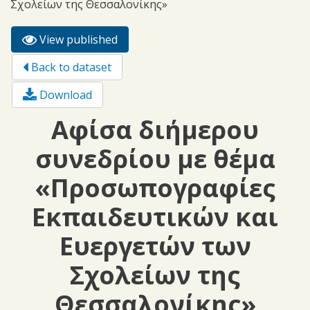
Σχολείων της Θεσσαλονίκης»
View published
(active
Primary tabs
tab)
Back to dataset
Download
Αφίσα διήμερου
συνεδρίου με θέμα
«Προσωπογραφίες
Εκπαιδευτικών και
Ευεργετών των
Σχολείων της
Θεσσαλονίκης»