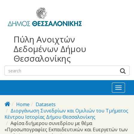
bursa
bursa
Skip to main content
escorts
escort
görükle
görükle
bayan
escort
escort
Πύλη Ανοιχτών
Δεδομένων Δήμου
Θεσσαλονίκης
Toggl
naviga
Home
Datasets
Διοργάνωση Συνεδρίων και Ομιλιών του Τμήματος
Κέντρου Ιστορίας Δήμου Θεσσαλονίκης
Αφίσα διήμερου συνεδρίου με θέμα
«Προσωπογραφίες Εκπαιδευτικών και Ευεργετών των