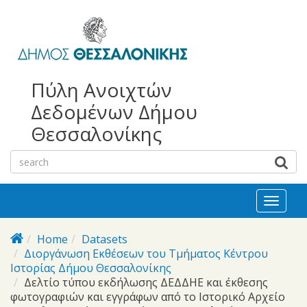
bursa
bursa
Skip to main content
escorts
escort
görükle
görükle
bayan
escort
escort
Πύλη Ανοιχτών
Δεδομένων Δήμου
Θεσσαλονίκης
Toggl
naviga
Home
Datasets
Διοργάνωση Eκθέσεων του Τμήματος Κέντρου
Ιστορίας Δήμου Θεσσαλονίκης
Δελτίο τύπου εκδήλωσης ΔΕΔΔΗΕ και έκθεσης
φωτογραφιών και εγγράφων από το Ιστορικό Αρχείο