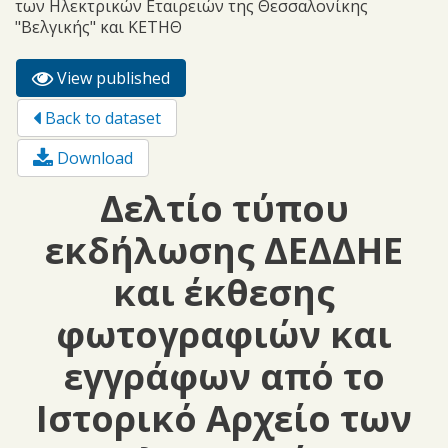
των Ηλεκτρικών Εταιρειών της Θεσσαλονίκης
"Βελγικής" και ΚΕΤΗΘ
View published
(active
Primary tabs
tab)
Back to dataset
Download
Δελτίο τύπου
εκδήλωσης ΔΕΔΔΗΕ
και έκθεσης
φωτογραφιών και
εγγράφων από το
Ιστορικό Αρχείο των