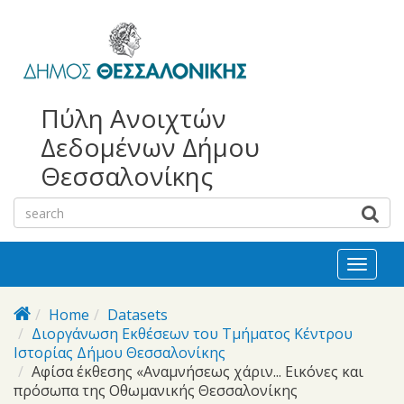
bursa
bursa
Skip to main content
escorts
escort
görükle
görükle
bayan
escort
escort
Πύλη Ανοιχτών
Δεδομένων Δήμου
Θεσσαλονίκης
Toggl
naviga
Home
Datasets
Διοργάνωση Eκθέσεων του Τμήματος Κέντρου
Ιστορίας Δήμου Θεσσαλονίκης
Αφίσα έκθεσης «Αναμνήσεως χάριν... Εικόνες και
πρόσωπα της Οθωμανικής Θεσσαλονίκης