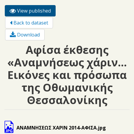
View published
(active
Primary tabs
tab)
Back to dataset
Download
Αφίσα έκθεσης
«Αναμνήσεως χάριν...
Εικόνες και πρόσωπα
της Οθωμανικής
Θεσσαλονίκης
ΑΝΑΜΝΗΣΕΩΣ ΧΑΡΙΝ 2014-ΑΦΙΣΑ.jpg