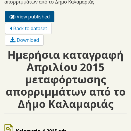
απορριμμάτων από το Δήμο Καλαμαριάς
View published
(active
Primary tabs
tab)
Back to dataset
Download
Ημερήσια καταγραφή
Απριλίου 2015
μεταφόρτωσης
απορριμμάτων από το
Δήμο Καλαμαριάς