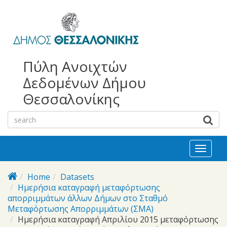
bursa
bursa
Skip to main content
escorts
escort
görükle
görükle
bayan
escort
escort
Πύλη Ανοιχτών
Δεδομένων Δήμου
Θεσσαλονίκης
Toggl
naviga
Home
Datasets
Ημερήσια καταγραφή μεταφόρτωσης
απορριμμάτων άλλων Δήμων στο Σταθμό
Μεταφόρτωσης Απορριμμάτων (ΣΜΑ)
Ημερήσια καταγραφή Απριλίου 2015 μεταφόρτωσης