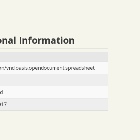
onal Information
ion/vnd.oasis.opendocument.spreadsheet
ad
017