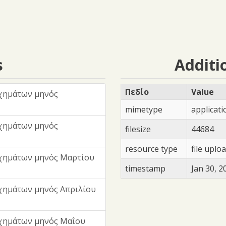
s
Additi
Πεδίο
Value
χημάτων μηνός
mimetype
applicat
χημάτων μηνός
filesize
44684
resource type
file uplo
χημάτων μηνός Μαρτίου
timestamp
Jan 30, 2
χημάτων μηνός Απριλίου
χημάτων μηνός Μαΐου