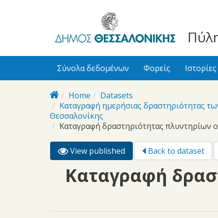
bursa
bursa
Skip to main content
escorts
escort
görükle
görükle
Πύλη
bayan
escort
escort
Σύνολα δεδομένων
Φορείς
Ιστορίες
Home
Datasets
Καταγραφή ημερήσιας δραστηριότητας τ
Θεσσαλονίκης
Καταγραφή δραστηριότητας πλυντηρίων ο
View published
(active
Back to dataset
Primary tabs
tab)
Καταγραφή δρασ