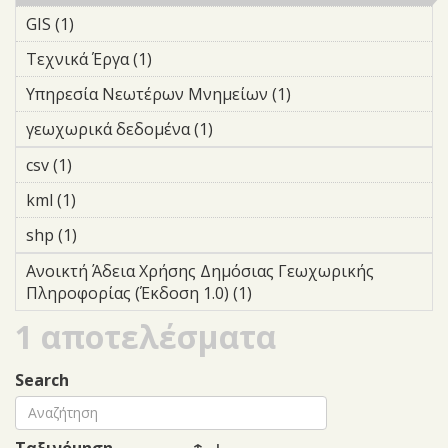
filter
GIS (1)
Apply GIS filter
Τεχνικά Έργα (1)
Apply Τεχνικά Έργα filter
Υπηρεσία Νεωτέρων Μνημείων (1)
Apply Υπηρεσία
Νεωτέρων
γεωχωρικά δεδομένα (1)
Apply γεωχωρικά δεδομένα
Μνημείων filter
filter
csv (1)
Apply csv filter
kml (1)
Apply kml filter
shp (1)
Apply shp filter
Ανοικτή Άδεια Χρήσης Δημόσιας Γεωχωρικής
Πληροφορίας (Έκδοση 1.0) (1)
Apply Ανοικτή Άδεια
Χρήσης Δημόσιας
1 αποτελέσματα
Γεωχωρικής
Πληροφορίας (Έκδοση
Search
1.0) filter
Ταξινόμηση
↑ ↓