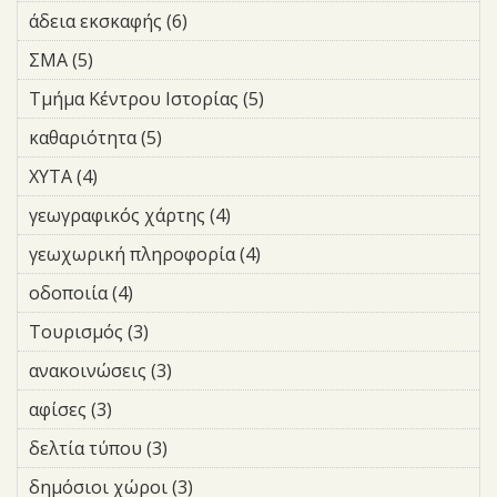
filter
άδεια εκσκαφής (6)
Apply άδεια εκσκαφής filter
ΣΜΑ (5)
Apply ΣΜΑ filter
Τμήμα Κέντρου Ιστορίας (5)
Apply Τμήμα Κέντρου
Ιστορίας filter
καθαριότητα (5)
Apply καθαριότητα filter
ΧΥΤΑ (4)
Apply ΧΥΤΑ filter
γεωγραφικός χάρτης (4)
Apply γεωγραφικός χάρτης
filter
γεωχωρική πληροφορία (4)
Apply γεωχωρική
πληροφορία filter
οδοποιία (4)
Apply οδοποιία filter
Τουρισμός (3)
Apply Τουρισμός filter
ανακοινώσεις (3)
Apply ανακοινώσεις filter
αφίσες (3)
Apply αφίσες filter
δελτία τύπου (3)
Apply δελτία τύπου filter
δημόσιοι χώροι (3)
Apply δημόσιοι χώροι filter