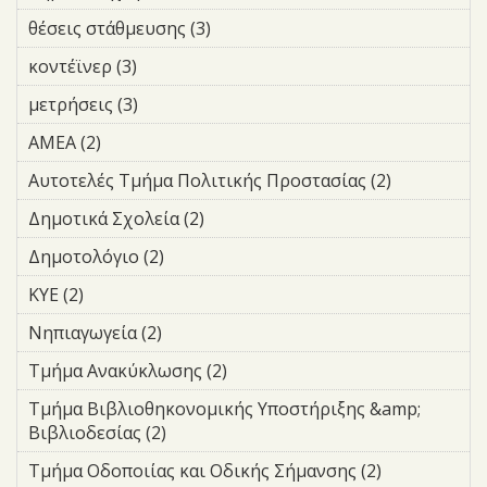
θέσεις στάθμευσης (3)
Apply θέσεις στάθμευσης filter
κοντέϊνερ (3)
Apply κοντέϊνερ filter
μετρήσεις (3)
Apply μετρήσεις filter
ΑΜΕΑ (2)
Apply ΑΜΕΑ filter
Αυτοτελές Τμήμα Πολιτικής Προστασίας (2)
Apply
Αυτοτελές
Δημοτικά Σχολεία (2)
Apply Δημοτικά Σχολεία filter
Τμήμα
Πολιτικής
Δημοτολόγιο (2)
Apply Δημοτολόγιο filter
Προστασία
ΚΥΕ (2)
Apply ΚΥΕ filter
filter
Νηπιαγωγεία (2)
Apply Νηπιαγωγεία filter
Τμήμα Ανακύκλωσης (2)
Apply Τμήμα Ανακύκλωσης
filter
Τμήμα Βιβλιοθηκονομικής Υποστήριξης &amp;
Βιβλιοδεσίας (2)
Apply Τμήμα Βιβλιοθηκονομικής
Υποστήριξης &amp; Βιβλιοδεσίας
Τμήμα Οδοποιίας και Οδικής Σήμανσης (2)
Apply
filter