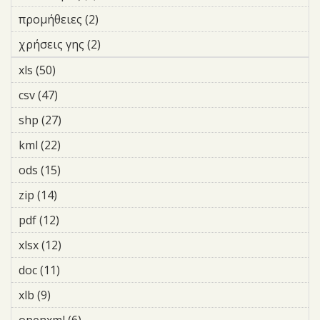
προμήθειες (2)
Apply προμήθειες filter
χρήσεις γης (2)
Apply χρήσεις γης filter
xls (50)
Apply xls filter
csv (47)
Apply csv filter
shp (27)
Apply shp filter
kml (22)
Apply kml filter
ods (15)
Apply ods filter
zip (14)
Apply zip filter
pdf (12)
Apply pdf filter
xlsx (12)
Apply xlsx filter
doc (11)
Apply doc filter
xlb (9)
Apply xlb filter