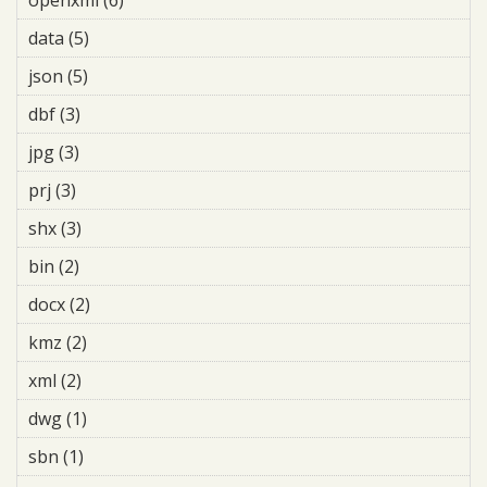
openxml (6)
Apply openxml filter
data (5)
Apply data filter
json (5)
Apply json filter
dbf (3)
Apply dbf filter
jpg (3)
Apply jpg filter
prj (3)
Apply prj filter
shx (3)
Apply shx filter
bin (2)
Apply bin filter
docx (2)
Apply docx filter
kmz (2)
Apply kmz filter
xml (2)
Apply xml filter
dwg (1)
Apply dwg filter
sbn (1)
Apply sbn filter