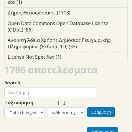
sbx (1)
Apply sbx filter
Δήμος Θεσσαλονίκης (1313)
Apply Δήμος
Θεσσαλονίκης filter
Open Data Commons Open Database License
(ODbL) (86)
Apply Open Data Commons Open
Database License (ODbL) filter
Ανοικτή Άδεια Χρήσης Δημόσιας Γεωχωρικής
Πληροφορίας (Έκδοση 1.0) (33)
Apply Ανοικτή Άδεια
Χρήσης Δημόσιας
License Not Specified (1)
Apply License Not Specified
Γεωχωρικής
filter
Πληροφορίας
1786 αποτελέσματα
(Έκδοση 1.0) filter
Search
Ταξινόμηση
↑ ↓