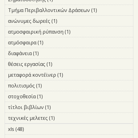
filter
και Φωτεινής Σηματοδότησης
Τμήμα Περιβαλλοντικών Δράσεων (1)
Apply Τμήμα
filter
Περιβαλλοντικώ
ανώνυμες δωρεές (1)
Apply ανώνυμες δωρεές filter
Δράσεων filter
ατμοσφαιρική ρύπανση (1)
Apply ατμοσφαιρική
ρύπανση filter
ατμόσφαιρα (1)
Apply ατμόσφαιρα filter
διαφάνεια (1)
Apply διαφάνεια filter
θέσεις εργασίας (1)
Apply θέσεις εργασίας filter
μεταφορά κοντέϊνερ (1)
Apply μεταφορά κοντέϊνερ
filter
πολιτισμός (1)
Apply πολιτισμός filter
στοχοθεσία (1)
Apply στοχοθεσία filter
τίτλοι βιβλίων (1)
Apply τίτλοι βιβλίων filter
τεχνικές μελετες (1)
Apply τεχνικές μελετες filter
xls (48)
Apply xls filter