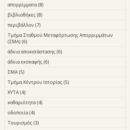
Αδειών και
</div>Υγεία filter
απορρίμματα (8)
Apply απορρίμματα filter
filter
select-1 font-icon-select-1-e91b">
Ελέγχου Οδών
</span></div></div>
filter
βιβλιοθήκες (8)
Apply βιβλιοθήκες filter
</div>Οικονομία filter
περιβάλλον (7)
Apply περιβάλλον filter
Τμήμα Σταθμού Μεταφόρτωσης Απορριμμάτων
(ΣΜΑ) (6)
Apply Τμήμα Σταθμού Μεταφόρτωσης
Απορριμμάτων (ΣΜΑ) filter
άδεια αποκατάστασης (6)
Apply άδεια αποκατάστασης
filter
άδεια εκσκαφής (6)
Apply άδεια εκσκαφής filter
ΣΜΑ (5)
Apply ΣΜΑ filter
Τμήμα Κέντρου Ιστορίας (5)
Apply Τμήμα Κέντρου
Ιστορίας filter
ΧΥΤΑ (4)
Apply ΧΥΤΑ filter
καθαριότητα (4)
Apply καθαριότητα filter
οδοποιία (4)
Apply οδοποιία filter
Τουρισμός (3)
Apply Τουρισμός filter