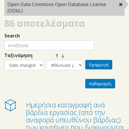
filter
Open Data Commons Open Database License
(ODbL)
Remove Open Data Commons Open Database
License (ODbL) filter
86 αποτελέσματα
Search
Ταξινόμηση
↑ ↓
Ημερήσια καταγραφή ανά
βάρδια εργασίας (από την
αναφορά υπευθύνου βάρδιας)
των κοντέϊνερ που διακινούνται