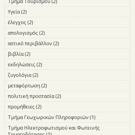
και
Τμήμα Τουρισμού (2)
Apply Τμήμα Τουρισμού filter
Βιβλιοθηκών
Οδικής
filter
Υγεία (2)
Apply Υγεία filter
Σήμανσης
filter
έλεγχος (2)
Apply έλεγχος filter
απολογισμός (2)
Apply απολογισμός filter
αστικό περιβάλλον (2)
Apply αστικό περιβάλλον filter
βιβλία (2)
Apply βιβλία filter
εκδηλώσεις (2)
Apply εκδηλώσεις filter
ζυγολόγια (2)
Apply ζυγολόγια filter
μεταφόρτωση (2)
Apply μεταφόρτωση filter
πολιτική προστασία (2)
Apply πολιτική προστασία
filter
προμήθειες (2)
Apply προμήθειες filter
Τμήμα Γεωχωρικών Πληροφοριών (1)
Apply Τμήμα
Γεωχωρικών
Τμήμα Ηλεκτροφωτισμού και Φωτεινής
Πληροφοριών
Σηματοδότησης (1)
Apply Τμήμα Ηλεκτροφωτισμού