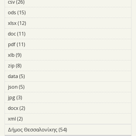
csv (26)
Apply csv filter
ods (15)
Apply ods filter
xlsx (12)
Apply xlsx filter
doc (11)
Apply doc filter
pdf (11)
Apply pdf filter
xlb (9)
Apply xlb filter
zip (8)
Apply zip filter
data (5)
Apply data filter
json (5)
Apply json filter
jpg (3)
Apply jpg filter
docx (2)
Apply docx filter
xml (2)
Apply xml filter
Δήμος Θεσσαλονίκης (54)
Apply Δήμος Θεσσαλονίκης