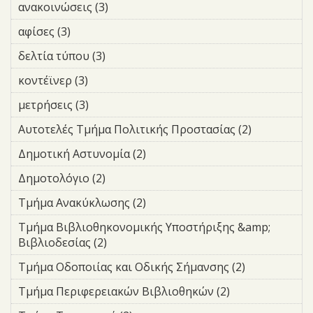
ανακοινώσεις (3)
Apply ανακοινώσεις filter
αφίσες (3)
Apply αφίσες filter
δελτία τύπου (3)
Apply δελτία τύπου filter
κοντέϊνερ (3)
Apply κοντέϊνερ filter
μετρήσεις (3)
Apply μετρήσεις filter
Αυτοτελές Τμήμα Πολιτικής Προστασίας (2)
Apply
Αυτοτελές
Δημοτική Αστυνομία (2)
Apply Δημοτική Αστυνομία
Τμήμα
filter
Πολιτικής
Δημοτολόγιο (2)
Apply Δημοτολόγιο filter
Προστασία
Τμήμα Ανακύκλωσης (2)
Apply Τμήμα Ανακύκλωσης
filter
filter
Τμήμα Βιβλιοθηκονομικής Υποστήριξης &amp;
Βιβλιοδεσίας (2)
Apply Τμήμα Βιβλιοθηκονομικής
Υποστήριξης &amp; Βιβλιοδεσίας
Τμήμα Οδοποιίας και Οδικής Σήμανσης (2)
Apply
filter
Τμήμα
Τμήμα Περιφερειακών Βιβλιοθηκών (2)
Apply Τμήμα
Οδοποιίας
Περιφερειακών