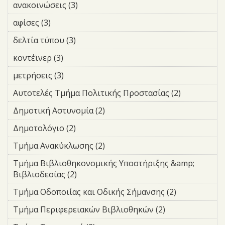
ανακοινώσεις (3)
Apply ανακοινώσεις filter
αφίσες (3)
Apply αφίσες filter
δελτία τύπου (3)
Apply δελτία τύπου filter
κοντέϊνερ (3)
Apply κοντέϊνερ filter
μετρήσεις (3)
Apply μετρήσεις filter
Αυτοτελές Τμήμα Πολιτικής Προστασίας (2)
Apply
Αυτοτελές
Δημοτική Αστυνομία (2)
Apply Δημοτική Αστυνομία
Τμήμα
filter
Πολιτικής
Δημοτολόγιο (2)
Apply Δημοτολόγιο filter
Προστασία
Τμήμα Ανακύκλωσης (2)
Apply Τμήμα Ανακύκλωσης
filter
filter
Τμήμα Βιβλιοθηκονομικής Υποστήριξης &amp;
Βιβλιοδεσίας (2)
Apply Τμήμα Βιβλιοθηκονομικής
Υποστήριξης &amp; Βιβλιοδεσίας
Τμήμα Οδοποιίας και Οδικής Σήμανσης (2)
Apply
filter
Τμήμα
Τμήμα Περιφερειακών Βιβλιοθηκών (2)
Apply Τμήμα
Οδοποιίας
Περιφερειακών