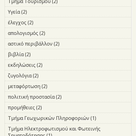
και
Τμήμα Τουρισμού (2)
Apply Τμήμα Τουρισμού filter
Βιβλιοθηκών
Οδικής
filter
Υγεία (2)
Apply Υγεία filter
Σήμανσης
filter
έλεγχος (2)
Apply έλεγχος filter
απολογισμός (2)
Apply απολογισμός filter
αστικό περιβάλλον (2)
Apply αστικό περιβάλλον filter
βιβλία (2)
Apply βιβλία filter
εκδηλώσεις (2)
Apply εκδηλώσεις filter
ζυγολόγια (2)
Apply ζυγολόγια filter
μεταφόρτωση (2)
Apply μεταφόρτωση filter
πολιτική προστασία (2)
Apply πολιτική προστασία
filter
προμήθειες (2)
Apply προμήθειες filter
Τμήμα Γεωχωρικών Πληροφοριών (1)
Apply Τμήμα
Γεωχωρικών
Τμήμα Ηλεκτροφωτισμού και Φωτεινής
Πληροφοριών
Σηματοδότησης (1)
Apply Τμήμα Ηλεκτροφωτισμού