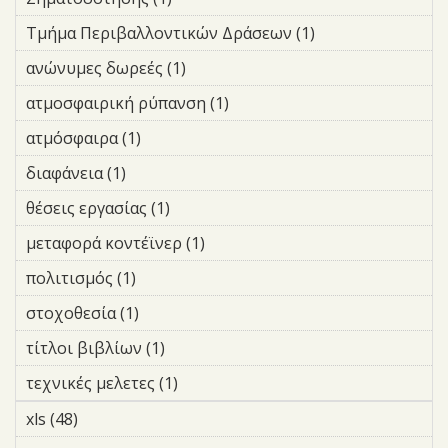
filter
και Φωτεινής Σηματοδότησης
Τμήμα Περιβαλλοντικών Δράσεων (1)
Apply Τμήμα
filter
Περιβαλλοντικώ
ανώνυμες δωρεές (1)
Apply ανώνυμες δωρεές filter
Δράσεων filter
ατμοσφαιρική ρύπανση (1)
Apply ατμοσφαιρική
ρύπανση filter
ατμόσφαιρα (1)
Apply ατμόσφαιρα filter
διαφάνεια (1)
Apply διαφάνεια filter
θέσεις εργασίας (1)
Apply θέσεις εργασίας filter
μεταφορά κοντέϊνερ (1)
Apply μεταφορά κοντέϊνερ
filter
πολιτισμός (1)
Apply πολιτισμός filter
στοχοθεσία (1)
Apply στοχοθεσία filter
τίτλοι βιβλίων (1)
Apply τίτλοι βιβλίων filter
τεχνικές μελετες (1)
Apply τεχνικές μελετες filter
xls (48)
Apply xls filter