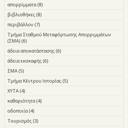
Αδειών και
</div>Υγεία filter
απορρίμματα (8)
Apply απορρίμματα filter
filter
select-1 font-icon-select-1-e91b">
Ελέγχου Οδών
</span></div></div>
filter
βιβλιοθήκες (8)
Apply βιβλιοθήκες filter
</div>Οικονομία filter
περιβάλλον (7)
Apply περιβάλλον filter
Τμήμα Σταθμού Μεταφόρτωσης Απορριμμάτων
(ΣΜΑ) (6)
Apply Τμήμα Σταθμού Μεταφόρτωσης
Απορριμμάτων (ΣΜΑ) filter
άδεια αποκατάστασης (6)
Apply άδεια αποκατάστασης
filter
άδεια εκσκαφής (6)
Apply άδεια εκσκαφής filter
ΣΜΑ (5)
Apply ΣΜΑ filter
Τμήμα Κέντρου Ιστορίας (5)
Apply Τμήμα Κέντρου
Ιστορίας filter
ΧΥΤΑ (4)
Apply ΧΥΤΑ filter
καθαριότητα (4)
Apply καθαριότητα filter
οδοποιία (4)
Apply οδοποιία filter
Τουρισμός (3)
Apply Τουρισμός filter