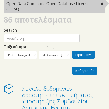
filter
Open Data Commons Open Database License
(ODbL)
Remove Open Data Commons Open Database
License (ODbL) filter
86 αποτελέσματα
Search
Ταξινόμηση
↑ ↓
Σύνολο δεδομένων
δραστηριοτήτων Τμήματος
Υποστήριξης Συμβουλίου
Δημοτικής Ενότητας