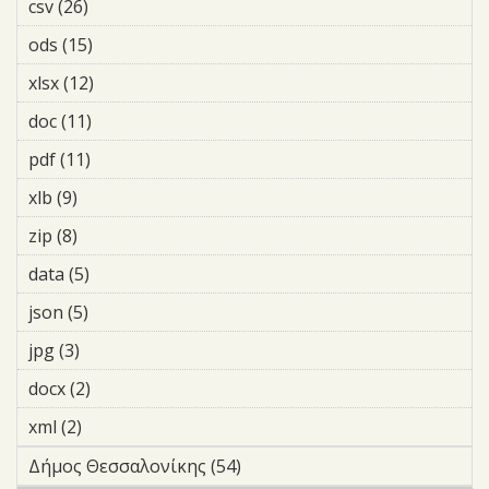
csv (26)
Apply csv filter
ods (15)
Apply ods filter
xlsx (12)
Apply xlsx filter
doc (11)
Apply doc filter
pdf (11)
Apply pdf filter
xlb (9)
Apply xlb filter
zip (8)
Apply zip filter
data (5)
Apply data filter
json (5)
Apply json filter
jpg (3)
Apply jpg filter
docx (2)
Apply docx filter
xml (2)
Apply xml filter
Δήμος Θεσσαλονίκης (54)
Apply Δήμος Θεσσαλονίκης