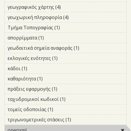
Γεωχωρικών
γεωγραφικός χάρτης (4)
Apply γεωγραφικός χάρτης
Πληροφοριών
filter
filter
γεωχωρική πληροφορία (4)
Apply γεωχωρική
πληροφορία filter
Τμήμα Τοπογραφίας (1)
Apply Τμήμα Τοπογραφίας
filter
απορρίμματα (1)
Apply απορρίμματα filter
γεωδαιτικά σημεία αναφοράς (1)
Apply γεωδαιτικά
σημεία αναφοράς
εκλογικές ενότητες (1)
Apply εκλογικές ενότητες filter
filter
κάδοι (1)
Apply κάδοι filter
καθαριότητα (1)
Apply καθαριότητα filter
πράξεις εφαρμογής (1)
Apply πράξεις εφαρμογής filter
ταχυδρομικοί κωδικοί (1)
Apply ταχυδρομικοί
κωδικοί filter
τομείς οδοποιίας (1)
Apply τομείς οδοποιίας filter
τριγωνομετρικές στάσεις (1)
Apply τριγωνομετρικές
στάσεις filter
openxml
Remove openxml filter