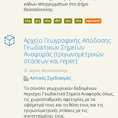
κάδων απορριμμάτων στο Δήμο
Θεσσαλονίκης.
shp
prj
shx
dbf
sbn
sbx
openxml
Αρχείο Γεωγραφικής Απόδοσης
Γεωδαιτικών Σημείων
Αναφοράς (τριγωνομετρικών
στάσεων και reper)
Δήμος Θεσσαλονίκης
Αστικός Σχεδιασμός
Το σύνολο γεωχωρικών δεδομένων
περιέχει Γεωδαιτικά Σημεία Αναφοράς όπως,
τις χωροσταθμικές αφετηρίες με τα
υψόμετρά τους και τη θέση τους και τις
τριγωνομετρικές στάσεις με τις
συντεταγμένες τους.