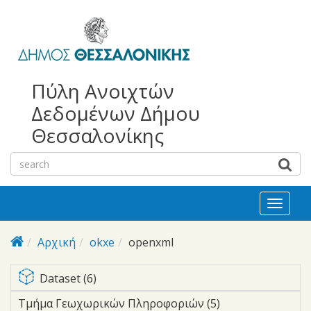
bursa
bursa
Skip to main content
escorts
escort
görükle
görükle
bayan
escort
escort
Πύλη Ανοιχτών
Δεδομένων Δήμου
Θεσσαλονίκης
Toggl
naviga
Αρχική
okxe
openxml
Apply <span class="icon-dkan facet-
Dataset (6)
icon icon-dkan-dataset" >
Τμήμα Γεωχωρικών Πληροφοριών (5)
Apply Τμήμα
</span>Dataset filter