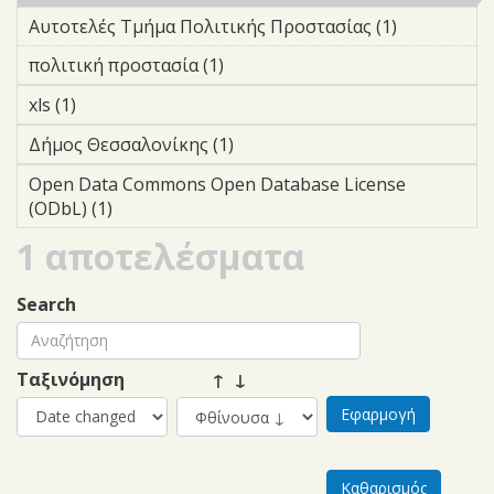
Αυτοτελές Τμήμα Πολιτικής Προστασίας (1)
Apply
Αυτοτελές
πολιτική προστασία (1)
Apply πολιτική προστασία
Τμήμα
filter
Πολιτικής
xls (1)
Apply xls filter
Προστασία
Δήμος Θεσσαλονίκης (1)
Apply Δήμος Θεσσαλονίκης
filter
filter
Open Data Commons Open Database License
(ODbL) (1)
Apply Open Data Commons Open Database
License (ODbL) filter
1 αποτελέσματα
Search
Ταξινόμηση
↑ ↓