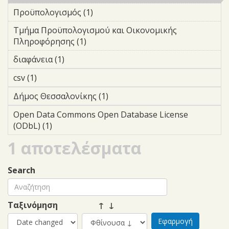
Προϋπολογισμός (1)
Apply Προϋπολογισμός filter
Τμήμα Προϋπολογισμού και Οικονομικής
Πληροφόρησης (1)
Apply Τμήμα Προϋπολογισμού και
Οικονομικής Πληροφόρησης filter
διαφάνεια (1)
Apply διαφάνεια filter
csv (1)
Apply csv filter
Δήμος Θεσσαλονίκης (1)
Apply Δήμος Θεσσαλονίκης
filter
Open Data Commons Open Database License
(ODbL) (1)
Apply Open Data Commons Open Database
License (ODbL) filter
1 αποτελέσματα
Search
Ταξινόμηση
↑ ↓