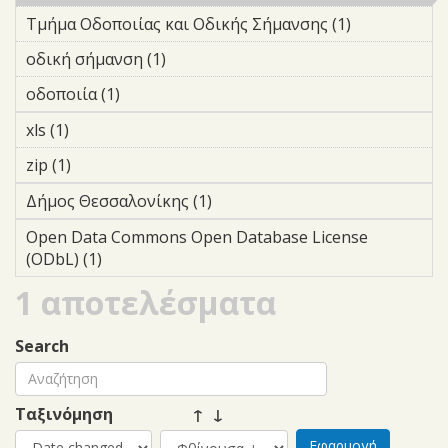
Τμήμα Οδοποιίας και Οδικής Σήμανσης (1)
Apply
Τμήμα
οδική σήμανση (1)
Apply οδική σήμανση filter
Οδοποιίας
και
οδοποιία (1)
Apply οδοποιία filter
Οδικής
xls (1)
Apply xls filter
Σήμανσης
filter
zip (1)
Apply zip filter
Δήμος Θεσσαλονίκης (1)
Apply Δήμος Θεσσαλονίκης
filter
Open Data Commons Open Database License
(ODbL) (1)
Apply Open Data Commons Open Database
License (ODbL) filter
1 αποτελέσματα
Search
Ταξινόμηση
↑ ↓