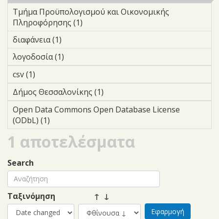
Τμήμα Προϋπολογισμού και Οικονομικής
Πληροφόρησης (1)
Apply Τμήμα Προϋπολογισμού και
Οικονομικής Πληροφόρησης filter
διαφάνεια (1)
Apply διαφάνεια filter
λογοδοσία (1)
Apply λογοδοσία filter
csv (1)
Apply csv filter
Δήμος Θεσσαλονίκης (1)
Apply Δήμος Θεσσαλονίκης
filter
Open Data Commons Open Database License
(ODbL) (1)
Apply Open Data Commons Open Database
License (ODbL) filter
1 αποτελέσματα
Search
Ταξινόμηση
↑ ↓