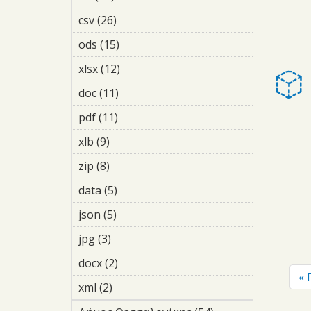
μελετες filter
csv (26)
Apply csv filter
ods (15)
Apply ods filter
xlsx (12)
Apply xlsx filter
doc (11)
Apply doc filter
pdf (11)
Apply pdf filter
xlb (9)
Apply xlb filter
zip (8)
Apply zip filter
data (5)
Apply data filter
json (5)
Apply json filter
jpg (3)
Apply jpg filter
docx (2)
Apply docx filter
«
xml (2)
Apply xml filter