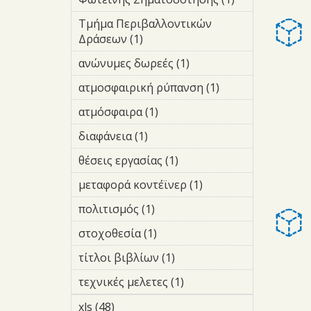
filter
Ηλεκτροφωτι
Τμήμα Περιβαλλοντικών
και Φωτεινής
Δράσεων (1)
Apply Τμήμα
Σηματοδότησ
Περιβαλλοντικών
filter
ανώνυμες δωρεές (1)
Apply
Δράσεων filter
ανώνυμες
ατμοσφαιρική ρύπανση (1)
Apply
δωρεές
ατμοσφαιρική
filter
ατμόσφαιρα (1)
Apply
ρύπανση filter
ατμόσφαιρα filter
διαφάνεια (1)
Apply διαφάνεια
filter
θέσεις εργασίας (1)
Apply θέσεις
εργασίας
μεταφορά κοντέϊνερ (1)
Apply
filter
μεταφορά
πολιτισμός (1)
Apply πολιτισμός
κοντέϊνερ
filter
filter
στοχοθεσία (1)
Apply στοχοθεσία
filter
τίτλοι βιβλίων (1)
Apply τίτλοι
βιβλίων filter
τεχνικές μελετες (1)
Apply
τεχνικές
xls (48)
Apply xls filter