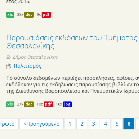
έτος 2015.
xls
38x
doc
9x
pdf
Παρουσιάσεις εκδόσεων του Τμήματος 
Θεσσαλονίκης
Δήμος Θεσσαλονίκης
Πολιτισμός
Το σύνολο δεδομένων περιέχει προσκλήσεις, αφίσες, α
εκδόθηκαν για τις εκδηλώσεις παρουσίασης βιβλίων τ
της Διεύθυνσης Βαφοπουλείου και Πνευματικών Ιδρυμ
xls
27x
doc
10x
pdf
16x
jpg
 Πρώτο
<Προηγούμενο
1
2
3
4
5
6