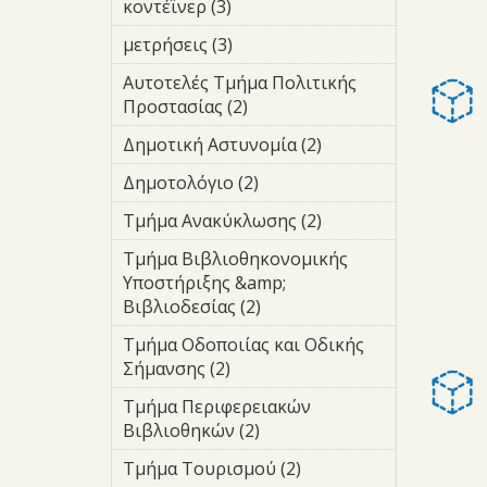
κοντέϊνερ (3)
Apply κοντέϊνερ
filter
μετρήσεις (3)
Apply μετρήσεις
filter
Αυτοτελές Τμήμα Πολιτικής
Προστασίας (2)
Apply Αυτοτελές
Τμήμα Πολιτικής
Δημοτική Αστυνομία (2)
Apply
Προστασίας filter
Δημοτική
Δημοτολόγιο (2)
Apply
Αστυνομία
Δημοτολόγιο
filter
Τμήμα Ανακύκλωσης (2)
Apply Τμήμα
filter
Ανακύκλωσης
Τμήμα Βιβλιοθηκονομικής
filter
Υποστήριξης &amp;
Βιβλιοδεσίας (2)
Apply Τμήμα
Βιβλιοθηκονομικής
Τμήμα Οδοποιίας και Οδικής
Υποστήριξης &amp;
Σήμανσης (2)
Apply Τμήμα
Βιβλιοδεσίας filter
Οδοποιίας και
Τμήμα Περιφερειακών
Οδικής Σήμανσης
Βιβλιοθηκών (2)
Apply Τμήμα
filter
Περιφερειακών
Τμήμα Τουρισμού (2)
Apply
Βιβλιοθηκών