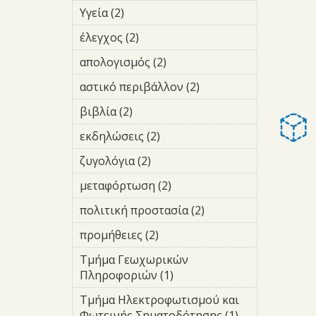
Τμήμα
filter
Υγεία (2)
Apply Υγεία filter
Τουρισμού
filter
έλεγχος (2)
Apply έλεγχος filter
απολογισμός (2)
Apply
απολογισμός
αστικό περιβάλλον (2)
Apply
filter
αστικό
βιβλία (2)
Apply βιβλία filter
περιβάλλον
filter
εκδηλώσεις (2)
Apply
εκδηλώσεις filter
ζυγολόγια (2)
Apply ζυγολόγια
filter
μεταφόρτωση (2)
Apply
μεταφόρτωση
πολιτική προστασία (2)
Apply
filter
πολιτική
προμήθειες (2)
Apply προμήθειες
προστασία
filter
filter
Τμήμα Γεωχωρικών
Πληροφοριών (1)
Apply Τμήμα
Γεωχωρικών
Τμήμα Ηλεκτροφωτισμού και
Πληροφοριών
Φωτεινής Σηματοδότησης (1)
Apply Τμήμα