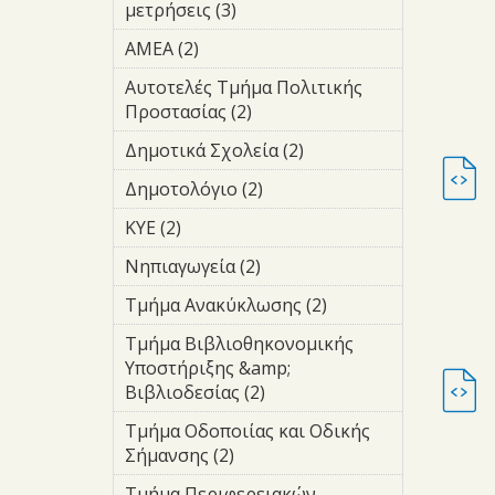
filter
μετρήσεις (3)
Apply μετρήσεις
filter
ΑΜΕΑ (2)
Apply ΑΜΕΑ filter
Αυτοτελές Τμήμα Πολιτικής
Προστασίας (2)
Apply Αυτοτελές
Τμήμα Πολιτικής
Δημοτικά Σχολεία (2)
Apply
Προστασίας filter
Δημοτικά
Δημοτολόγιο (2)
Apply
Σχολεία
Δημοτολόγιο
filter
ΚΥΕ (2)
Apply ΚΥΕ filter
filter
Νηπιαγωγεία (2)
Apply
Νηπιαγωγεία
Τμήμα Ανακύκλωσης (2)
Apply Τμήμα
filter
Ανακύκλωσης
Τμήμα Βιβλιοθηκονομικής
filter
Υποστήριξης &amp;
Βιβλιοδεσίας (2)
Apply Τμήμα
Βιβλιοθηκονομικής
Τμήμα Οδοποιίας και Οδικής
Υποστήριξης &amp;
Σήμανσης (2)
Apply Τμήμα
Βιβλιοδεσίας filter
Οδοποιίας και
Τμήμα Περιφερειακών