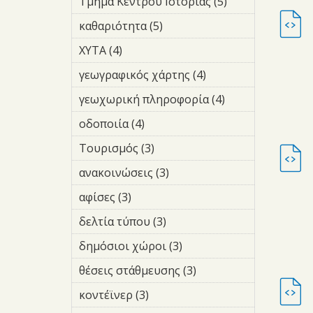
Τμήμα Κέντρου Ιστορίας (5)
Apply
Τμήμα
καθαριότητα (5)
Apply
Κέντρου
καθαριότητα
Ιστορίας
ΧΥΤΑ (4)
Apply ΧΥΤΑ filter
filter
filter
γεωγραφικός χάρτης (4)
Apply
γεωγραφικός
γεωχωρική πληροφορία (4)
Apply
χάρτης filter
γεωχωρική
οδοποιία (4)
Apply οδοποιία filter
πληροφορία
filter
Τουρισμός (3)
Apply Τουρισμός
filter
ανακοινώσεις (3)
Apply
ανακοινώσεις
αφίσες (3)
Apply αφίσες filter
filter
δελτία τύπου (3)
Apply δελτία
τύπου filter
δημόσιοι χώροι (3)
Apply
δημόσιοι
θέσεις στάθμευσης (3)
Apply
χώροι filter
θέσεις
κοντέϊνερ (3)
Apply κοντέϊνερ
στάθμευσης
filter