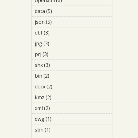
openxml (6)
Apply openxml filter
data (5)
Apply data filter
json (5)
Apply json filter
dbf (3)
Apply dbf filter
jpg (3)
Apply jpg filter
prj (3)
Apply prj filter
shx (3)
Apply shx filter
bin (2)
Apply bin filter
docx (2)
Apply docx filter
kmz (2)
Apply kmz filter
xml (2)
Apply xml filter
dwg (1)
Apply dwg filter
sbn (1)
Apply sbn filter