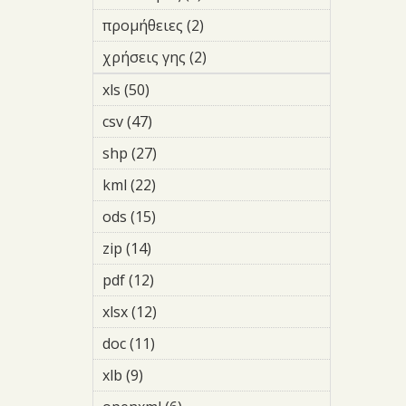
προστασία
filter
filter
προμήθειες (2)
Apply προμήθειες
filter
χρήσεις γης (2)
Apply χρήσεις
γης filter
xls (50)
Apply xls filter
csv (47)
Apply csv filter
shp (27)
Apply shp filter
kml (22)
Apply kml filter
ods (15)
Apply ods filter
zip (14)
Apply zip filter
pdf (12)
Apply pdf filter
xlsx (12)
Apply xlsx filter
doc (11)
Apply doc filter
xlb (9)
Apply xlb filter