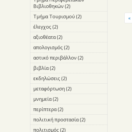
Οδικής Σήμανσης
Βιβλιοθηκών (2)
Apply Τμήμα
filter
Περιφερειακών
Τμήμα Τουρισμού (2)
Apply
«
Βιβλιοθηκών
Τμήμα
filter
έλεγχος (2)
Apply έλεγχος filter
Τουρισμού
filter
αξιοθέατα (2)
Apply αξιοθέατα
filter
απολογισμός (2)
Apply
απολογισμός
αστικό περιβάλλον (2)
Apply
filter
αστικό
βιβλία (2)
Apply βιβλία filter
περιβάλλον
filter
εκδηλώσεις (2)
Apply
εκδηλώσεις filter
μεταφόρτωση (2)
Apply
μεταφόρτωση
μνημεία (2)
Apply μνημεία filter
filter
περίπτερα (2)
Apply περίπτερα
filter
πολιτική προστασία (2)
Apply
πολιτική
πολιτισμός (2)
Apply πολιτισμός