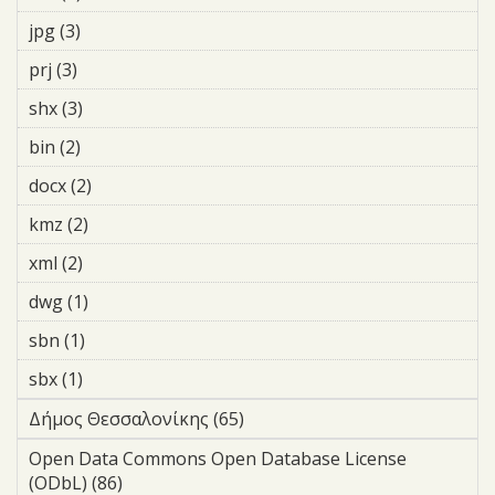
jpg (3)
Apply jpg filter
prj (3)
Apply prj filter
shx (3)
Apply shx filter
bin (2)
Apply bin filter
docx (2)
Apply docx filter
kmz (2)
Apply kmz filter
xml (2)
Apply xml filter
dwg (1)
Apply dwg filter
sbn (1)
Apply sbn filter
sbx (1)
Apply sbx filter
Δήμος Θεσσαλονίκης (65)
Apply Δήμος Θεσσαλονίκης
filter
Open Data Commons Open Database License
(ODbL) (86)
Apply Open Data Commons Open