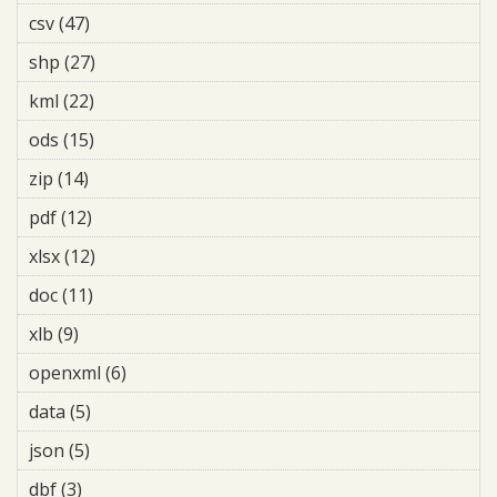
csv (47)
Apply csv filter
shp (27)
Apply shp filter
kml (22)
Apply kml filter
ods (15)
Apply ods filter
zip (14)
Apply zip filter
pdf (12)
Apply pdf filter
xlsx (12)
Apply xlsx filter
doc (11)
Apply doc filter
xlb (9)
Apply xlb filter
openxml (6)
Apply openxml filter
data (5)
Apply data filter
json (5)
Apply json filter
dbf (3)
Apply dbf filter