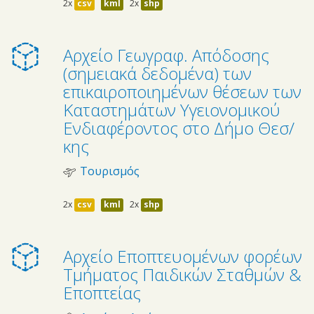
2x
csv
kml
2x
shp
Αρχείο Γεωγραφ. Απόδοσης
(σημειακά δεδομένα) των
επικαιροποιημένων θέσεων των
Καταστημάτων Υγειονομικού
Ενδιαφέροντος στο Δήμο Θεσ/
κης
Τουρισμός
2x
csv
kml
2x
shp
Αρχείο Εποπτευομένων φορέων
Τμήματος Παιδικών Σταθμών &
Εποπτείας