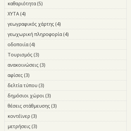
καθαριότητα (5)
Apply καθαριότητα filter
ΧΥΤΑ (4)
Apply ΧΥΤΑ filter
γεωγραφικός χάρτης (4)
Apply γεωγραφικός χάρτης
filter
γεωχωρική πληροφορία (4)
Apply γεωχωρική
πληροφορία filter
οδοποιία (4)
Apply οδοποιία filter
Τουρισμός (3)
Apply Τουρισμός filter
ανακοινώσεις (3)
Apply ανακοινώσεις filter
αφίσες (3)
Apply αφίσες filter
δελτία τύπου (3)
Apply δελτία τύπου filter
δημόσιοι χώροι (3)
Apply δημόσιοι χώροι filter
θέσεις στάθμευσης (3)
Apply θέσεις στάθμευσης filter
κοντέϊνερ (3)
Apply κοντέϊνερ filter
μετρήσεις (3)
Apply μετρήσεις filter