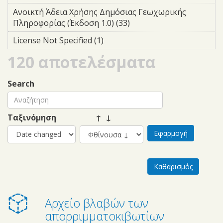
Database License (ODbL) filter
Ανοικτή Άδεια Χρήσης Δημόσιας Γεωχωρικής
Πληροφορίας (Έκδοση 1.0) (33)
Apply Ανοικτή Άδεια
Χρήσης Δημόσιας
License Not Specified (1)
Apply License Not Specified
Γεωχωρικής
filter
Πληροφορίας
120 αποτελέσματα
(Έκδοση 1.0) filter
Search
Ταξινόμηση
↑ ↓
Αρχείο βλαβών των
απορριμματοκιβωτίων