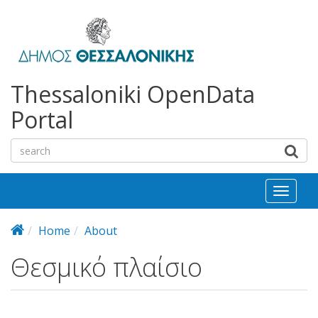
bursa
bursa
Skip to main content
escorts
escort
görükle
görükle
bayan
escort
escort
Thessaloniki OpenData
Portal
Toggl
naviga
Home
About
Θεσμικό πλαίσιο