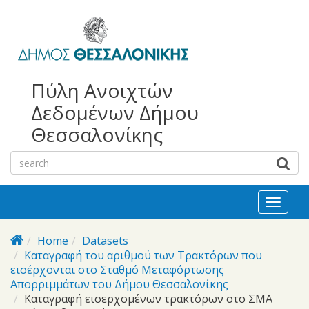
bursa
bursa
Skip to main content
escorts
escort
görükle
görükle
bayan
escort
escort
Πύλη Ανοιχτών
Δεδομένων Δήμου
Θεσσαλονίκης
Toggl
naviga
Home
Datasets
Καταγραφή του αριθμού των Τρακτόρων που
εισέρχονται στο Σταθμό Μεταφόρτωσης
Απορριμμάτων του Δήμου Θεσσαλονίκης
Καταγραφή εισερχομένων τρακτόρων στο ΣΜΑ