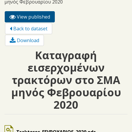
μηνός Φεβρουαρίου 2020
View published
(active
Primary tabs
tab)
Back to dataset
Download
Καταγραφή
εισερχομένων
τρακτόρων στο ΣΜΑ
μηνός Φεβρουαρίου
2020