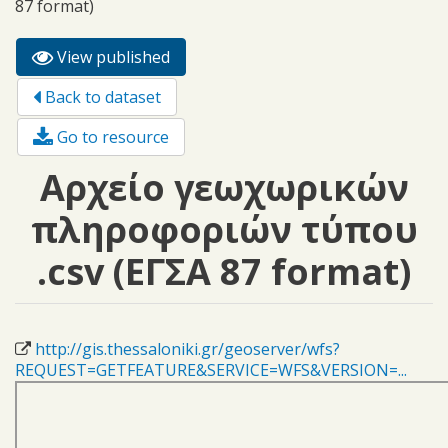
87 format)
View published
(active
Primary tabs
tab)
Back to dataset
Go to resource
Αρχείο γεωχωρικών
πληροφοριών τύπου
.csv (ΕΓΣΑ 87 format)
http://gis.thessaloniki.gr/geoserver/wfs?
REQUEST=GETFEATURE&SERVICE=WFS&VERSION=...