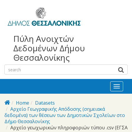
bursa
bursa
Skip to main content
escorts
escort
görükle
görükle
bayan
escort
escort
Πύλη Ανοιχτών
Δεδομένων Δήμου
Θεσσαλονίκης
Toggl
naviga
Home
Datasets
Αρχείο Γεωγραφικής Απόδοσης (σημειακά
δεδομένα) των θέσεων των Δημοτικών Σχολείων στο
Δήμο Θεσσαλονίκης
Αρχείο γεωχωρικών πληροφοριών τύπου .csv (ΕΓΣΑ