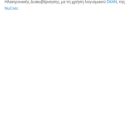
Ηλεκτρονικής Διακυβέρνησης, με τη χρήση λογισμικού
DKAN
, της
NuCivic
.