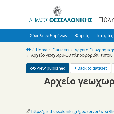
bursa
bursa
Skip to main content
escorts
escort
görükle
görükle
Πύλη
bayan
escort
escort
Σύνολα δεδομένων
Φορείς
Ιστορίες
Home
Datasets
Αρχείο Γεωγραφική
Αρχείο γεωχωρικών πληροφοριών τύπου .c
View published
(active
Back to dataset
Primary tabs
tab)
Αρχείο γεωχωρ
http://gis.thessaloniki.gr/geoserver/w