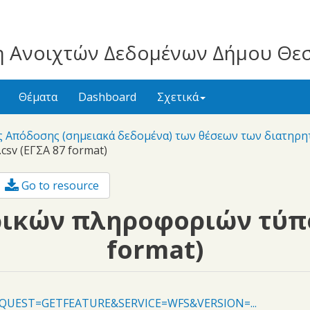
 Ανοιχτών Δεδομένων Δήμου Θε
Θέματα
Dashboard
Σχετικά
ς Απόδοσης (σημειακά δεδομένα) των θέσεων των διατηρ
sv (ΕΓΣΑ 87 format)
Go to resource
ικών πληροφοριών τύπου
format)
fs?REQUEST=GETFEATURE&SERVICE=WFS&VERSION=...