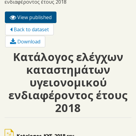
ενδιαφέροντος έτους 2018
View published
(active
Primary tabs
tab)
Back to dataset
Download
Κατάλογος ελέγχων
καταστημάτων
υγειονομικού
ενδιαφέροντος έτους
2018