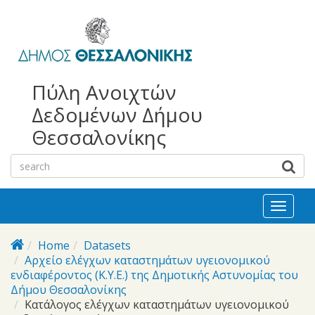
bursa
bursa
Skip to main content
escorts
escort
görükle
görükle
bayan
escort
escort
Πύλη Ανοιχτών
Δεδομένων Δήμου
Θεσσαλονίκης
Toggl
naviga
Home
Datasets
Αρχείο ελέγχων καταστημάτων υγειονομικού
ενδιαφέροντος (Κ.Υ.Ε.) της Δημοτικής Αστυνομίας του
Δήμου Θεσσαλονίκης
Κατάλογος ελέγχων καταστημάτων υγειονομικού