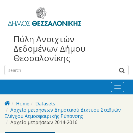
bursa
bursa
Skip to main content
escorts
escort
görükle
görükle
bayan
escort
escort
Πύλη Ανοιχτών
Δεδομένων Δήμου
Θεσσαλονίκης
Toggl
naviga
Home
Datasets
Αρχείο μετρήσεων Δημοτικού Δικτύου Σταθμών
Ελέγχου Ατμοσφαιρικής Ρύπανσης
Αρχείο μετρήσεων 2014-2016