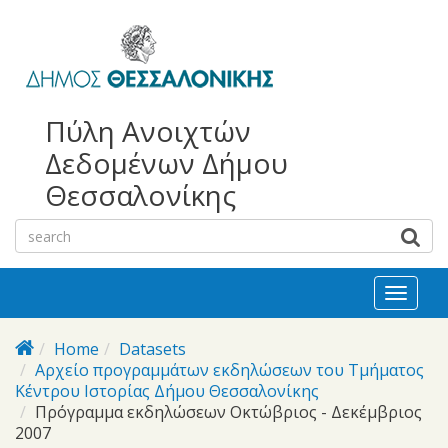
bursa
bursa
Skip to main content
escorts
escort
görükle
görükle
bayan
escort
escort
Πύλη Ανοιχτών
Δεδομένων Δήμου
Θεσσαλονίκης
Toggl
naviga
Home
Datasets
Αρχείο προγραμμάτων εκδηλώσεων του Τμήματος
Κέντρου Ιστορίας Δήμου Θεσσαλονίκης
Πρόγραμμα εκδηλώσεων Οκτώβριος - Δεκέμβριος
2007