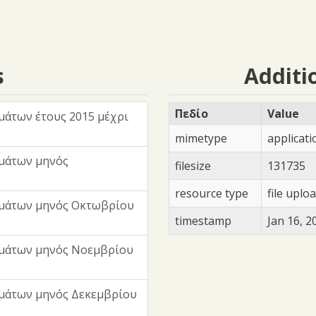
s
Additi
Πεδίο
Value
άτων έτους 2015 μέχρι
mimetype
applicat
μάτων μηνός
filesize
131735
resource type
file uplo
μμάτων μηνός Οκτωβρίου
timestamp
Jan 16, 2
μμάτων μηνός Νοεμβρίου
μάτων μηνός Δεκεμβρίου