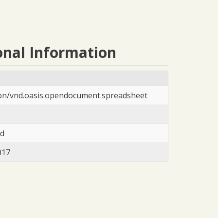
onal Information
ion/vnd.oasis.opendocument.spreadsheet
ad
017