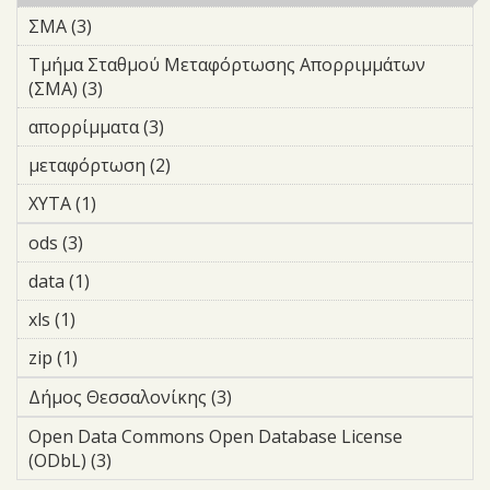
ΣΜΑ (3)
Apply ΣΜΑ filter
Τμήμα Σταθμού Μεταφόρτωσης Απορριμμάτων
(ΣΜΑ) (3)
Apply Τμήμα Σταθμού Μεταφόρτωσης
Απορριμμάτων (ΣΜΑ) filter
απορρίμματα (3)
Apply απορρίμματα filter
μεταφόρτωση (2)
Apply μεταφόρτωση filter
ΧΥΤΑ (1)
Apply ΧΥΤΑ filter
ods (3)
Apply ods filter
data (1)
Apply data filter
xls (1)
Apply xls filter
zip (1)
Apply zip filter
Δήμος Θεσσαλονίκης (3)
Apply Δήμος Θεσσαλονίκης
filter
Open Data Commons Open Database License
(ODbL) (3)
Apply Open Data Commons Open Database
License (ODbL) filter