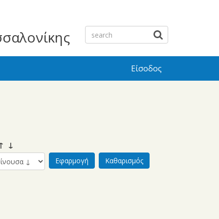
σσαλονίκης
Είσοδος
 ↓