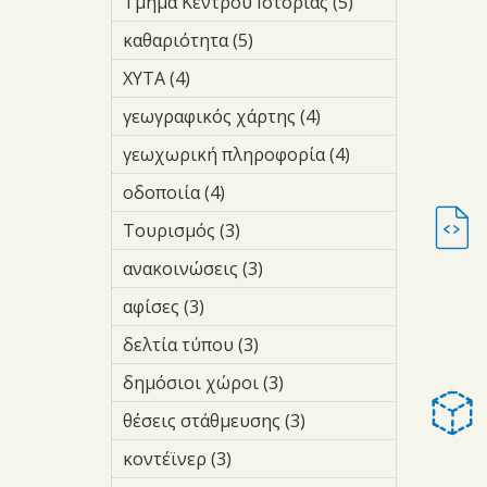
Τμήμα Κέντρου Ιστορίας (5)
Apply
Τμήμα
καθαριότητα (5)
Apply
Κέντρου
καθαριότητα
Ιστορίας
ΧΥΤΑ (4)
Apply ΧΥΤΑ filter
filter
filter
γεωγραφικός χάρτης (4)
Apply
γεωγραφικός
γεωχωρική πληροφορία (4)
Apply
χάρτης filter
γεωχωρική
οδοποιία (4)
Apply οδοποιία filter
πληροφορία
filter
Τουρισμός (3)
Apply Τουρισμός
filter
ανακοινώσεις (3)
Apply
ανακοινώσεις
αφίσες (3)
Apply αφίσες filter
filter
δελτία τύπου (3)
Apply δελτία
τύπου filter
δημόσιοι χώροι (3)
Apply
δημόσιοι
θέσεις στάθμευσης (3)
Apply
χώροι filter
θέσεις
κοντέϊνερ (3)
Apply κοντέϊνερ
στάθμευσης
filter