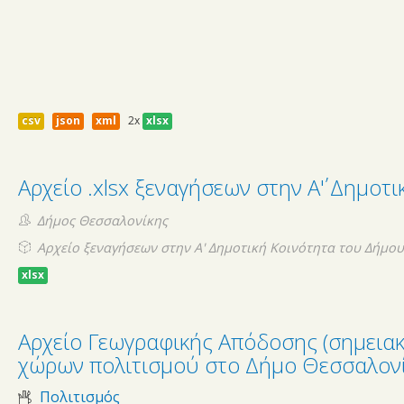
csv
json
xml
2x
xlsx
Αρχείο .xlsx ξεναγήσεων στην Α΄' Δημοτ
Δήμος Θεσσαλονίκης
Αρχείο ξεναγήσεων στην Α' Δημοτική Κοινότητα του Δήμο
xlsx
Αρχείο Γεωγραφικής Απόδοσης (σημεια
χώρων πολιτισμού στο Δήμο Θεσσαλον
Πολιτισμός