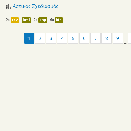
Αστικός Σχεδιασμός
2x
csv
kml
2x
shp
6x
bin
1
2
3
4
5
6
7
8
9
…