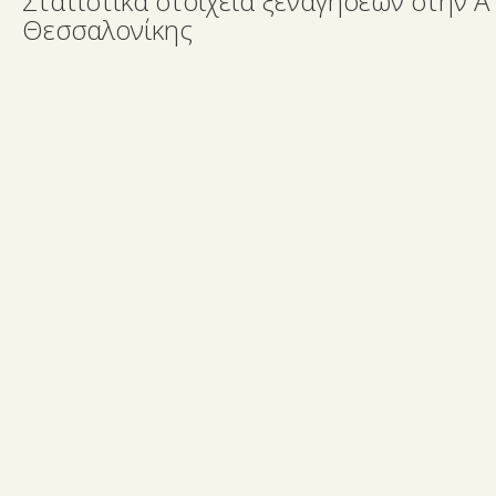
Στατιστικά στοιχεία ξεναγήσεων στην Α
Θεσσαλονίκης
m
n-
κά