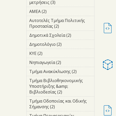
filter
μετρήσεις (3)
Apply μετρήσεις
filter
ΑΜΕΑ (2)
Apply ΑΜΕΑ filter
Αυτοτελές Τμήμα Πολιτικής
Προστασίας (2)
Apply Αυτοτελές
Τμήμα Πολιτικής
Δημοτικά Σχολεία (2)
Apply
Προστασίας filter
Δημοτικά
Δημοτολόγιο (2)
Apply
Σχολεία
Δημοτολόγιο
filter
ΚΥΕ (2)
Apply ΚΥΕ filter
filter
Νηπιαγωγεία (2)
Apply
Νηπιαγωγεία
Τμήμα Ανακύκλωσης (2)
Apply Τμήμα
filter
Ανακύκλωσης
Τμήμα Βιβλιοθηκονομικής
filter
Υποστήριξης &amp;
Βιβλιοδεσίας (2)
Apply Τμήμα
Βιβλιοθηκονομικής
Τμήμα Οδοποιίας και Οδικής
Υποστήριξης &amp;
Σήμανσης (2)
Apply Τμήμα
Βιβλιοδεσίας filter
Οδοποιίας και
Τμήμα Περιφερειακών