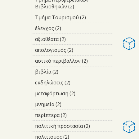
Οδικής Σήμανσης
Βιβλιοθηκών (2)
Apply Τμήμα
filter
Περιφερειακών
Τμήμα Τουρισμού (2)
Apply
Βιβλιοθηκών
Τμήμα
filter
έλεγχος (2)
Apply έλεγχος filter
Τουρισμού
filter
αξιοθέατα (2)
Apply αξιοθέατα
filter
απολογισμός (2)
Apply
απολογισμός
αστικό περιβάλλον (2)
Apply
filter
αστικό
βιβλία (2)
Apply βιβλία filter
περιβάλλον
filter
εκδηλώσεις (2)
Apply
εκδηλώσεις filter
μεταφόρτωση (2)
Apply
μεταφόρτωση
μνημεία (2)
Apply μνημεία filter
filter
περίπτερα (2)
Apply περίπτερα
filter
πολιτική προστασία (2)
Apply
πολιτική
πολιτισμός (2)
Apply πολιτισμός