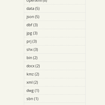
openxml (6)
Apply openxml filter
data (5)
Apply data filter
json (5)
Apply json filter
dbf (3)
Apply dbf filter
jpg (3)
Apply jpg filter
prj (3)
Apply prj filter
shx (3)
Apply shx filter
bin (2)
Apply bin filter
docx (2)
Apply docx filter
kmz (2)
Apply kmz filter
xml (2)
Apply xml filter
dwg (1)
Apply dwg filter
sbn (1)
Apply sbn filter