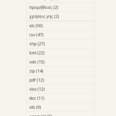
προστασία
filter
filter
προμήθειες (2)
Apply προμήθειες
filter
χρήσεις γης (2)
Apply χρήσεις
γης filter
xls (50)
Apply xls filter
csv (47)
Apply csv filter
shp (27)
Apply shp filter
kml (22)
Apply kml filter
ods (15)
Apply ods filter
zip (14)
Apply zip filter
pdf (12)
Apply pdf filter
xlsx (12)
Apply xlsx filter
doc (11)
Apply doc filter
xlb (9)
Apply xlb filter