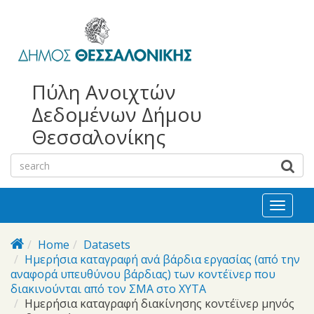
bursa
bursa
Skip to main content
escorts
escort
görükle
görükle
bayan
escort
escort
Πύλη Ανοιχτών
Δεδομένων Δήμου
Θεσσαλονίκης
Toggl
naviga
Home
Datasets
Ημερήσια καταγραφή ανά βάρδια εργασίας (από την
αναφορά υπευθύνου βάρδιας) των κοντέϊνερ που
διακινούνται από τον ΣΜΑ στο ΧΥΤΑ
Ημερήσια καταγραφή διακίνησης κοντέϊνερ μηνός