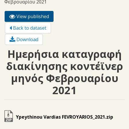
Φεβρουαρίου 2021
View published
(active
Primary tabs
tab)
Back to dataset
Download
Ημερήσια καταγραφή
διακίνησης κοντέϊνερ
μηνός Φεβρουαρίου
2021
Ypeythinou Vardias FEVROYARIOS_2021.zip