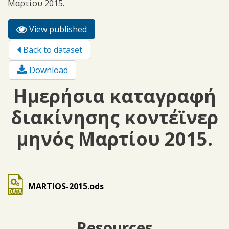
Μαρτίου 2015.
View published
(active
Primary tabs
tab)
Back to dataset
Download
Ημερήσια καταγραφή
διακίνησης κοντέϊνερ
μηνός Μαρτίου 2015.
MARTIOS-2015.ods
Resources