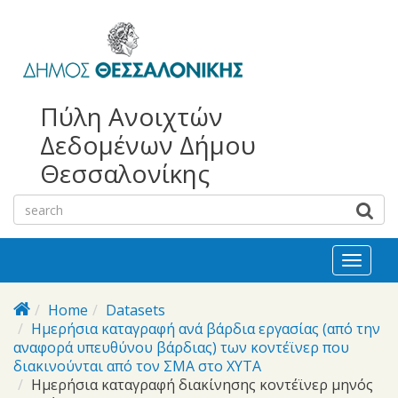
bursa
bursa
Skip to main content
escorts
escort
görükle
görükle
bayan
escort
escort
Πύλη Ανοιχτών
Δεδομένων Δήμου
Θεσσαλονίκης
Toggl
naviga
Home
Datasets
Ημερήσια καταγραφή ανά βάρδια εργασίας (από την
αναφορά υπευθύνου βάρδιας) των κοντέϊνερ που
διακινούνται από τον ΣΜΑ στο ΧΥΤΑ
Ημερήσια καταγραφή διακίνησης κοντέϊνερ μηνός