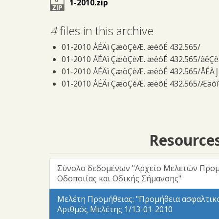
1-2010.zip
4
files in this archive
01-2010 ÅÉÄï ÇæöÇèÆ. æëôÉ 432.565/
01-2010 ÅÉÄï ÇæöÇèÆ. æëôÉ 432.565/âêÇë
01-2010 ÅÉÄï ÇæöÇèÆ. æëôÉ 432.565/ÅÉÄ
01-2010 ÅÉÄï ÇæöÇèÆ. æëôÉ 432.565/Æäò
Resource
Σύνολο δεδομένων "Αρχείο Μελετών Προ
Οδοποιίας και Οδικής Σήμανσης"
Μελέτη Προμήθειας: "Προμήθεια ασφαλτικ
Αριθμός Μελέτης 1/13-01-2010