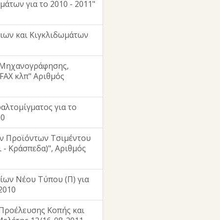
άτων για το 2010 - 2011"
ιων και Κιγκλιδωμάτων
 Μηχανογράφησης,
AX κλπ" Αριθμός
αλτομίγματος για το
10
ν Προϊόντων Τσιμέντου
 - Κράσπεδα)", Αριθμός
ίων Νέου Τύπου (Π) για
2010
Προέλευσης Κοπής και