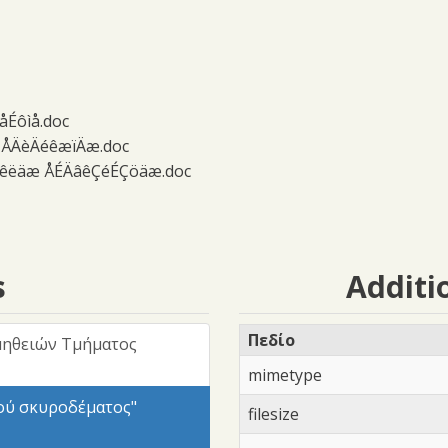
åÉôìå.doc
⌡ÅÄèÄéêæïÄæ.doc
îêëäæ ÅÉÄâêÇéÉÇöäæ.doc
s
Additi
Πεδίο
μηθειών Τμήματος
mimetype
ού σκυροδέματος"
filesize