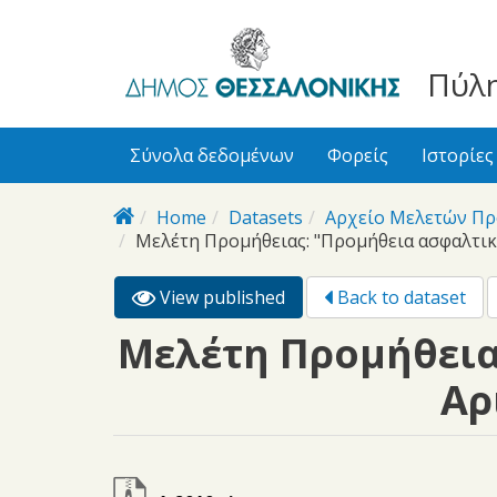
bursa
bursa
Skip to main content
escorts
escort
görükle
görükle
Πύλη
bayan
escort
escort
Σύνολα δεδομένων
Φορείς
Ιστορίες
Home
Datasets
Αρχείο Μελετών Πρ
Μελέτη Προμήθειας: "Προμήθεια ασφαλτικ
View published
(active
Back to dataset
Primary tabs
tab)
Μελέτη Προμήθεια
Αρ