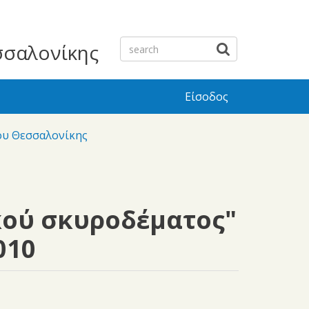
σσαλονίκης
Είσοδος
ου Θεσσαλονίκης
κού σκυροδέματος"
010