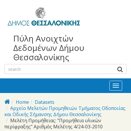
bursa
bursa
Skip to main content
escorts
escort
görükle
görükle
bayan
escort
escort
Πύλη Ανοιχτών
Δεδομένων Δήμου
Θεσσαλονίκης
Toggl
naviga
Home
Datasets
Αρχείο Μελετών Προμηθειών Τμήματος Οδοποιίας
και Οδικής Σήμανσης Δήμου Θεσσαλονίκης
Μελέτη Προμήθειας: "Προμήθεια υλικών
περίφραξης" Αριθμός Μελέτης 4/24-03-2010