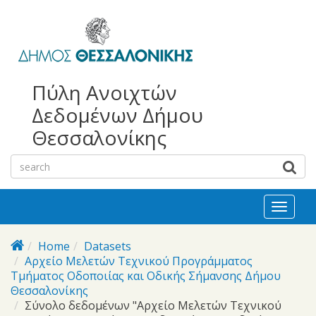
bursa
bursa
Skip to main content
escorts
escort
görükle
görükle
bayan
escort
escort
Πύλη Ανοιχτών
Δεδομένων Δήμου
Θεσσαλονίκης
Toggl
naviga
Home
Datasets
Αρχείο Μελετών Τεχνικού Προγράμματος
Τμήματος Οδοποιίας και Οδικής Σήμανσης Δήμου
Θεσσαλονίκης
Σύνολο δεδομένων "Αρχείο Μελετών Τεχνικού