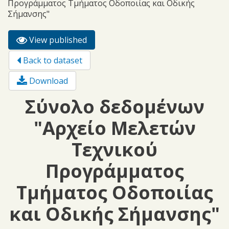
Προγράμματος Τμήματος Οδοποιίας και Οδικής
Σήμανσης"
View published
(active
Primary tabs
tab)
Back to dataset
Download
Σύνολο δεδομένων
"Αρχείο Μελετών
Τεχνικού
Προγράμματος
Τμήματος Οδοποιίας
και Οδικής Σήμανσης"