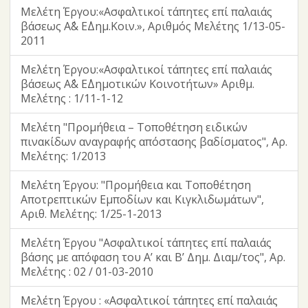
äÅäëÆ ëÇê ÇîÇëÇ âêëÆôÄô åèäëÆÉ ÅÄèåæ/
Μελέτη Έργου:«Ασφαλτικοί τάπητες επί παλαιάς
Æ£«ñáíπ Å£¿áÜ¿ÿ¡π.doc
βάσεως Α΄& Ε΄Δημ.Κοιν.», Αριθμός Μελέτης 1/13-05-
äÅäëÆ ëÇê ÇîÇëÇ âêëÆôÄô åèäëÆÉ ÅÄèåæ/
2011
ÆáúªóµÜáª ï£óΓ½₧¬.doc
äÅäëÆ ëÇê ÇîÇëÇ âêëÆôÄô åèäëÆÉ ÅÄèåæ/öÇô-
Μελέτη Έργου:«Ασφαλτικοί τάπητες επί παλαιάς
æÇô.doc
βάσεως Α΄& Ε΄Δημοτικών Κοινοτήτων» Αριθμ.
Μελέτης : 1/11-1-12
Μελέτη "Προμήθεια – Τοποθέτηση ειδικών
πινακίδων αναγραφής απόστασης βαδίσματος", Αρ.
Μελέτης: 1/2013
Μελέτη Έργου: "Προμήθεια και Τοποθέτηση
Αποτρεπτικών Εμποδίων και Κιγκλιδωμάτων",
Αριθ. Μελέτης: 1/25-1-2013
Μελέτη Έργου "Ασφαλτικοί τάπητες επί παλαιάς
βάσης με απόφαση του Α’ και Β’ Δημ. Διαμ/τος", Αρ.
Μελέτης : 02 / 01-03-2010
Μελέτη Έργου : «Ασφαλτικοί τάπητες επί παλαιάς