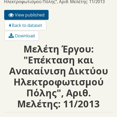
Ηλεκτροφωτισμού Πόλης", Αριθ. Μελέτης: 11/2013
View published
(active
Primary tabs
tab)
Back to dataset
Download
Μελέτη Έργου:
"Επέκταση και
Ανακαίνιση Δικτύου
Ηλεκτροφωτισμού
Πόλης", Αριθ.
Μελέτης: 11/2013