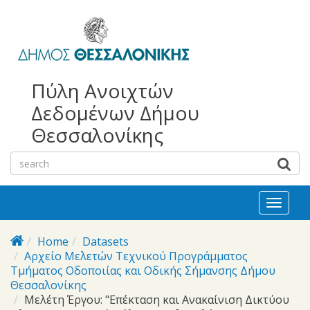
bursa
bursa
Skip to main content
escorts
escort
görükle
görükle
bayan
escort
escort
Πύλη Ανοιχτών
Δεδομένων Δήμου
Θεσσαλονίκης
Toggl
naviga
Home
Datasets
Αρχείο Μελετών Τεχνικού Προγράμματος
Τμήματος Οδοποιίας και Οδικής Σήμανσης Δήμου
Θεσσαλονίκης
Μελέτη Έργου: "Επέκταση και Ανακαίνιση Δικτύου