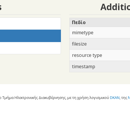
s
Additi
Πεδίο
mimetype
filesize
resource type
timestamp
 Τμήμα Ηλεκτρονικής Διακυβέρνησης, με τη χρήση λογισμικού
DKAN
, της
N