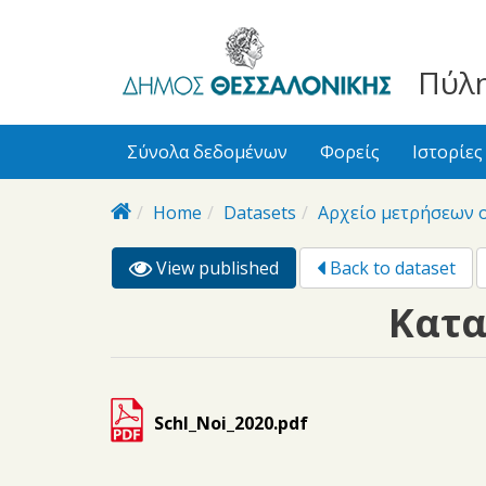
bursa
bursa
Skip to main content
escorts
escort
görükle
görükle
Πύλη
bayan
escort
escort
Σύνολα δεδομένων
Φορείς
Ιστορίες
Home
Datasets
Αρχείο μετρήσεων 
View published
(active
Back to dataset
Primary tabs
tab)
Κατα
Schl_Noi_2020.pdf