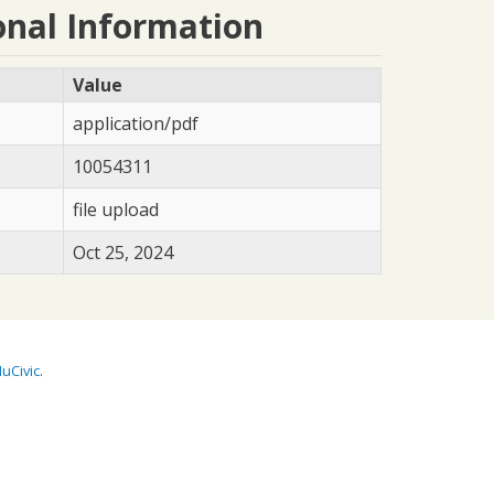
onal Information
Value
application/pdf
10054311
file upload
Oct 25, 2024
uCivic
.