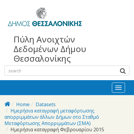
bursa
bursa
Skip to main content
escorts
escort
görükle
görükle
bayan
escort
escort
Πύλη Ανοιχτών
Δεδομένων Δήμου
Θεσσαλονίκης
Toggl
naviga
Home
Datasets
Ημερήσια καταγραφή μεταφόρτωσης
απορριμμάτων άλλων Δήμων στο Σταθμό
Μεταφόρτωσης Απορριμμάτων (ΣΜΑ)
Ημερήσια καταγραφή Φεβρουαρίου 2015