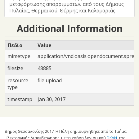
μεταφόρτωσης απορριμμάτων από τους Δήμους
Πυλαίας, Θερμαϊκού, Θέρμης και Καλαμαριάς
Additional Information
Πεδίο
Value
mimetype
application/vnd.oasis.opendocument.sprea
filesize
48885
resource
file upload
type
timestamp
Jan 30, 2017
Δήμος Θεσσαλονίκης 2017. Η Πύλη δημιουργήθηκε από το Τμήμα
Ηλεκτρονικής Διακυβέρνησης, με τη χρήση λογισμικού
DKAN
, της