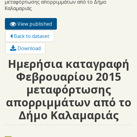
μεταφόρτωσης απορριμμάτων από το Δήμο
Καλαμαριάς
View published
(active
Primary tabs
tab)
Back to dataset
Download
Ημερήσια καταγραφή
Φεβρουαρίου 2015
μεταφόρτωσης
απορριμμάτων από το
Δήμο Καλαμαριάς