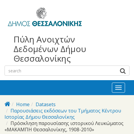
bursa
bursa
Skip to main content
escorts
escort
görükle
görükle
bayan
escort
escort
Πύλη Ανοιχτών
Δεδομένων Δήμου
Θεσσαλονίκης
Toggl
naviga
Home
Datasets
Παρουσιάσεις εκδόσεων του Τμήματος Κέντρου
Ιστορίας Δήμου Θεσσαλονίκης
Πρόσκληση παρουσίασης ιστορικού Λευκώματος
«ΜΑΚΑΜΠΗ Θεσσαλονίκης, 1908-2010»