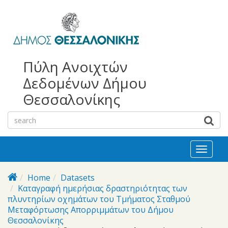
bursa
bursa
Skip to main content
escorts
escort
görükle
görükle
bayan
escort
escort
Πύλη Ανοιχτών
Δεδομένων Δήμου
Θεσσαλονίκης
Toggl
naviga
Home
Datasets
Καταγραφή ημερήσιας δραστηριότητας των
πλυντηρίων οχημάτων του Τμήματος Σταθμού
Μεταφόρτωσης Απορριμμάτων του Δήμου
Θεσσαλονίκης