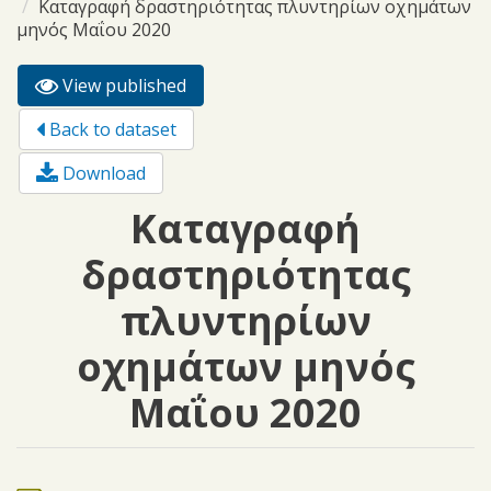
Καταγραφή δραστηριότητας πλυντηρίων οχημάτων
μηνός Μαΐου 2020
View published
(active
Primary tabs
tab)
Back to dataset
Download
Καταγραφή
δραστηριότητας
πλυντηρίων
οχημάτων μηνός
Μαΐου 2020