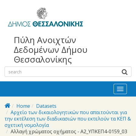
bursa
bursa
Skip to main content
escorts
escort
görükle
görükle
bayan
escort
escort
Πύλη Ανοιχτών
Δεδομένων Δήμου
Θεσσαλονίκης
Toggl
naviga
Home
Datasets
Αρχείο των δικαιολογητικών που απαιτούνται για
την εκτέλεση των διαδικασιών που εκτελούν τα ΚΕΠ &
σχετική νομολογία
Αλλαγή χρώματος οχήματος - Α2_ΥΠΚΕΠ4-0159_03