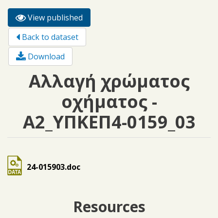
View published
(active
Primary tabs
tab)
Back to dataset
Download
Αλλαγή χρώματος
οχήματος -
Α2_ΥΠΚΕΠ4-0159_03
24-015903.doc
Resources